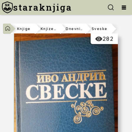
staraknjiga
Knjige
Knjizevnost
Dnevnici-Secanja
Sveske
282
Ivo Andrić