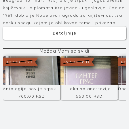
Beograd, 13. mart 1975) bio je srpski i jugoslovenski
književnik i diplomata Kraljevine Jugoslavije. Godine
1961. dobio je Nobelovu nagradu za književnost „za
epsku snagu kojom je oblikovao teme i prikazao...
Detaljnije
Možda Vam se svidi
900,00 RSD
699,00 RSD
800
Antologija novije srpske književnosti
Lokalna anestezija
700,00 RSD
550,00 RSD