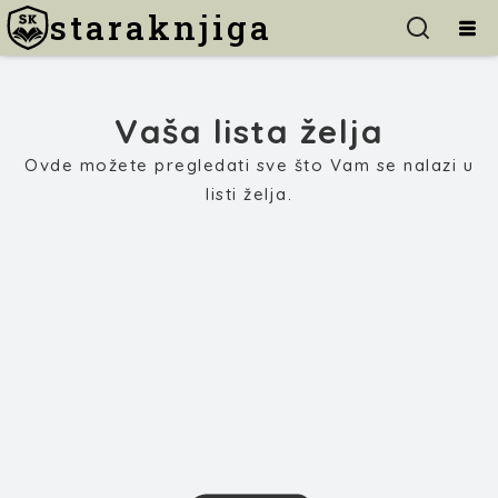
staraknjiga
Vaša lista želja
Ovde možete pregledati sve što Vam se nalazi u
listi želja.