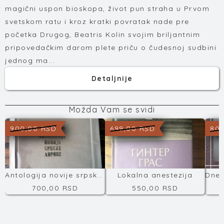
magični uspon bioskopa, život pun straha u Prvom
svetskom ratu i kroz kratki povratak nade pre
početka Drugog, Beatris Kolin svojim briljantnim
pripovedačkim darom plete priču o čudesnoj sudbini
jednog ma...
Detaljnije
Možda Vam se svidi
900,00 RSD
699,00 RSD
800
Antologija novije srpske književnosti
Lokalna anestezija
700,00 RSD
550,00 RSD