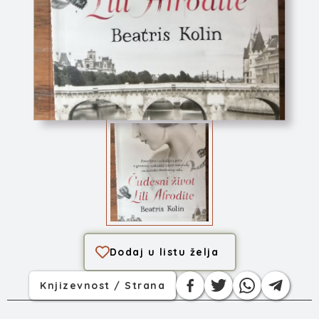
Čudesni život Lili...
Dodaj u listu želja
Knjizevnost / Strana