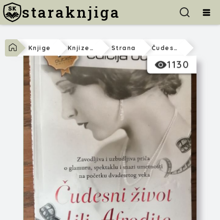
staraknjiga
Knjige
Knjizevnost
Strana
Čudesni Život Lili Afrodite
1130
Beatris Kolin