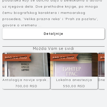
podataka koji se obično daju u beleškama o autoru
uz njegova dela. Dve prethodne knjige, po mnogo
čemu biografskog karaktera i memoarskog
prosedea, `Velika prazna reka` i `Prah za pozlatu`,
govore o vremenu ...
Detaljnije
Možda Vam se svidi
900,00 RSD
699,00 RSD
800
Antologija novije srpske književnosti
Lokalna anestezija
700,00 RSD
550,00 RSD