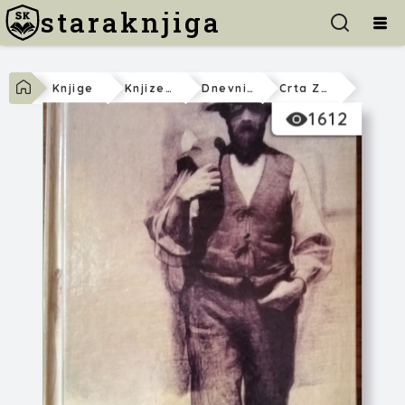
staraknjiga
Knjige
Knjizevnost
Dnevnici-Secanja
Crta Za Sabiranje
1612
Danilo Nikolić