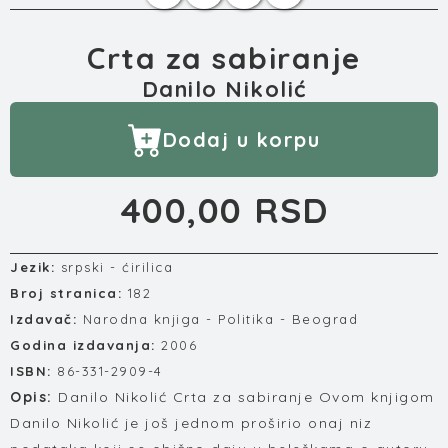
Crta za sabiranje
Danilo Nikolić
Dodaj u korpu
400,00 RSD
Jezik:
srpski - ćirilica
Broj stranica:
182
Izdavač:
Narodna knjiga - Politika - Beograd
Godina izdavanja:
2006
ISBN:
86-331-2909-4
Opis:
Danilo Nikolić Crta za sabiranje Ovom knjigom
Danilo Nikolić je još jednom proširio onaj niz