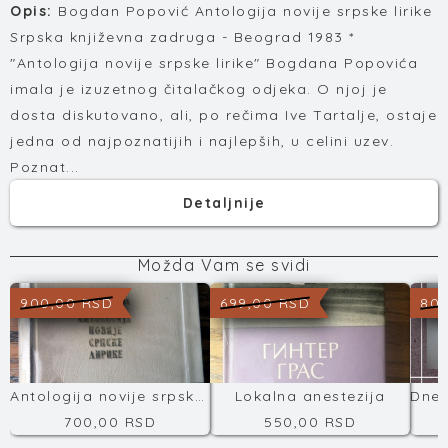
Opis:
Bogdan Popović Antologija novije srpske lirike
Srpska književna zadruga - Beograd 1983 *
"Antologija novije srpske lirike" Bogdana Popovića
imala je izuzetnog čitalačkog odjeka. O njoj je
dosta diskutovano, ali, po rečima Ive Tartalje, ostaje
jedna od najpoznatijih i najlepših, u celini uzev.
Poznat...
Detaljnije
Možda Vam se svidi
900,00 RSD
699,00 RSD
800
Antologija novije srpske književnosti
Lokalna anestezija
700,00 RSD
550,00 RSD