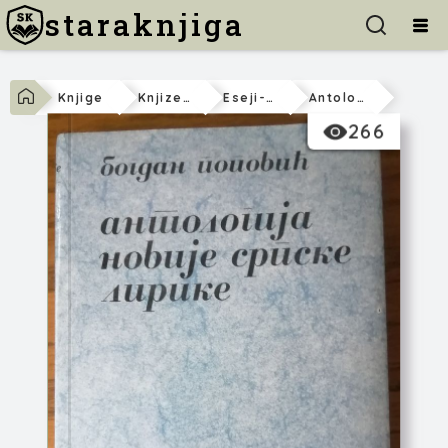
staraknjiga
Knjige
Knjizevnost
Eseji-Publicistika-Teorija
Antologija Novije Srpske Lirike
266
Bogdan Popović