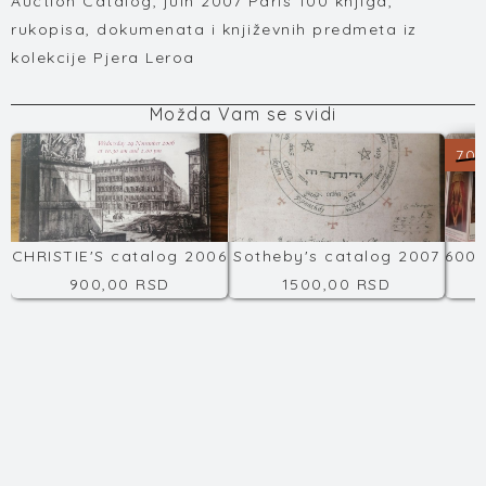
Auction Catalog, juin 2007 Paris 100 knjiga,
rukopisa, dokumenata i književnih predmeta iz
kolekcije Pjera Leroa
Možda Vam se svidi
700
CHRISTIE'S catalog 2006
Sotheby's catalog 2007
900,00 RSD
1500,00 RSD