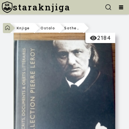
staraknjiga
Knjige
Ostalo
Sotheby’s Auction Catalog, Juin 2007
2184
Sotheby’s