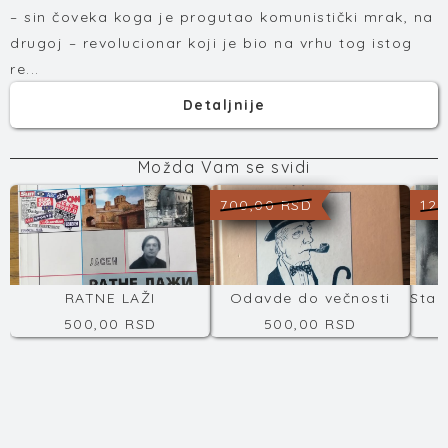
– sin čoveka koga je progutao komunistički mrak, na
drugoj – revolucionar koji je bio na vrhu tog istog
re...
Detaljnije
Možda Vam se svidi
700,00 RSD
120
RATNE LAŽI
Odavde do večnosti
500,00 RSD
500,00 RSD