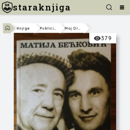
staraknjiga
Knjige
Publicistika
Moj Drug Đido
379
Matija Bećković