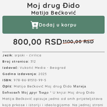
Moj drug Đido
Matija Bećković
Dodaj u korpu
800,00 RSD
1100,00 RSD
Jezik:
srpski - ćirilica
Broj stranica:
312
Izdavač:
Vukotić Media - Beograd
Godina izdavanja:
2025
ISBN:
978-86-81510-99-5
Opis:
Matija Bećković Moj drug Đido Матија
Бећковић Мој друг Ђидо * U knjizi Moj drug Đido
Matija Bećković opisuje jedno od onih prijateljstava
koja prkose i istoriji i ideologijama. Na jednoj strani