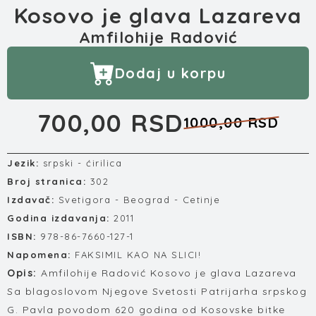
Kosovo je glava Lazareva
Amfilohije Radović
Dodaj u korpu
700,00 RSD
1000,00 RSD
Jezik:
srpski - ćirilica
Broj stranica:
302
Izdavač:
Svetigora - Beograd - Cetinje
Godina izdavanja:
2011
ISBN:
978-86-7660-127-1
Napomena:
FAKSIMIL KAO NA SLICI!
Opis:
Amfilohije Radović Kosovo je glava Lazareva
Sa blagoslovom Njegove Svetosti Patrijarha srpskog
G. Pavla povodom 620 godina od Kosovske bitke