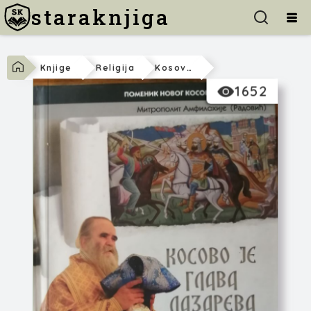
staraknjiga
Knjige
Religija
Kosovo Je Glava Lazareva
1652
Amfilohije Radović