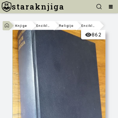
staraknjiga
Knjige
Enciklopedije
Religija
Enciklopedija Živih Religija
862
Kit Krim