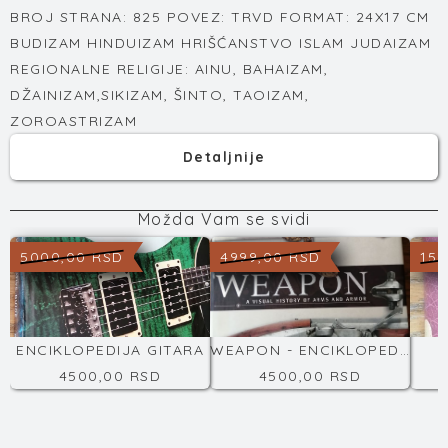
BROJ STRANA: 825 POVEZ: TRVD FORMAT: 24X17 CM
BUDIZAM HINDUIZAM HRIŠĆANSTVO ISLAM JUDAIZAM
REGIONALNE RELIGIJE: AINU, BAHAIZAM,
DŽAINIZAM,SIKIZAM, ŠINTO, TAOIZAM,
ZOROASTRIZAM
Detaljnije
Možda Vam se svidi
5000,00 RSD
4999,00 RSD
150
ENCIKLOPEDIJA GITARA
WEAPON - ENCIKLOPEDIJA NAORUŽANJA
4500,00 RSD
4500,00 RSD