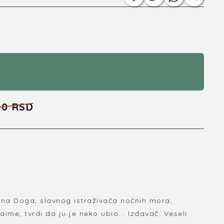
00 RSD
lana Doga, slavnog istraživača noćnih mora,
ime, tvrdi da ju je neko ubio... Izdavač: Veseli