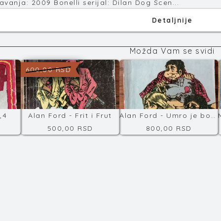
vanja: 2009 Bonelli serijal: Dilan Dog Scen...
Detaljnije
Možda Vam se svidi
600,00 RSD
,4
Alan Ford - Frit i Frut
Alan Ford - Umro je bogati ujak
500,00 RSD
800,00 RSD