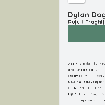
Dylan Dog
Ruju i Fraghij
Jezik:
srpski - latini
Broj stranica:
98
Izdavač:
Veseli čet
Godina izdavanja:
ISBN:
978-86-911731-
Opis:
Dilan Dog - N
pojavljuje se zgodna