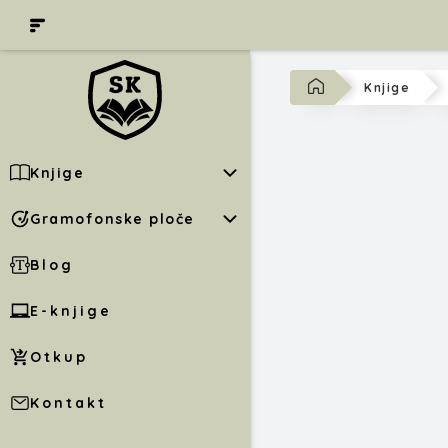
Knjige
Knjige
Gramofonske ploče
Blog
E-knjige
Otkup
Kontakt