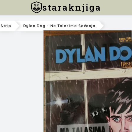
staraknjiga
Strip
Dylan Dog - Na Talasima Sećanja
Ruju i Fraghijeri