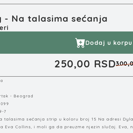
 - Na talasima sećanja
eri
Dodaj u korpu
250,00 RSD
300,
ca
vrtak - Beograd
2099
9-7
a talasima sećanja strip u koloru broj 15 Na adresi Dy
 Eva Collins, i moli ga da preuzme njezin slučaj. Eva, na