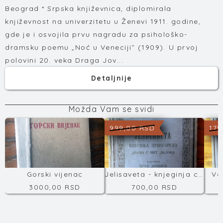
Beograd * Srpska književnica, diplomirala
književnost na univerzitetu u Ženevi 1911. godine,
gde je i osvojila prvu nagradu za psihološko-
dramsku poemu „Noć u Veneciji” (1909). U prvoj
polovini 20. veka Draga Jov...
Detaljnije
Možda Vam se svidi
999,00 RSD
179
Gorski vijenac
Jelisaveta - knjeginja crnogorska
Va
3000,00 RSD
700,00 RSD