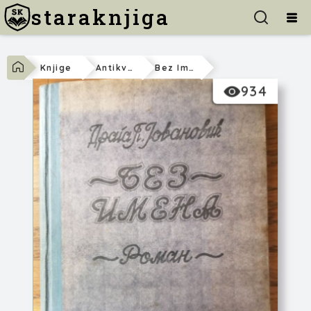
staraknjiga
Knjige
Antikvarne-Knjige
Bez Imena
934
Draga P. Jovanović